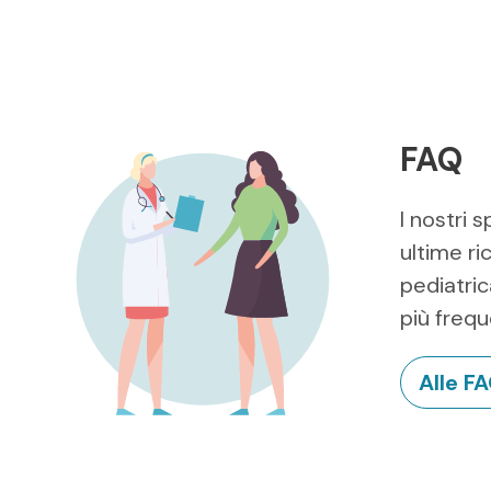
FAQ
I nostri 
ultime ri
pediatric
più frequ
Alle F