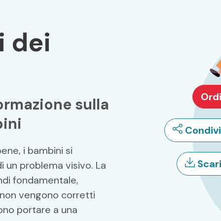
i dei
Ord
formazione sulla
ini
Condiv
ne, i bambini si
Scar
 un problema visivo. La
ndi fondamentale,
vi non vengono corretti
sono portare a una