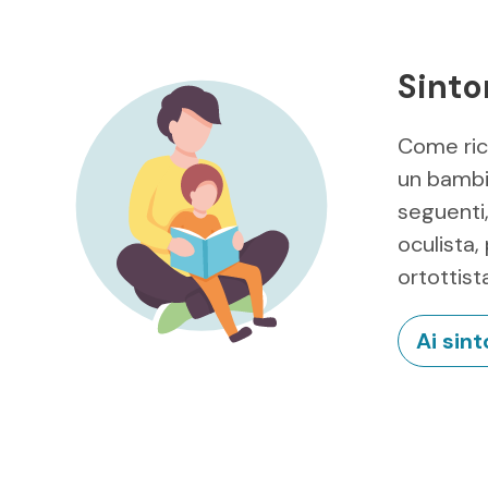
Sinto
Come ric
un bambi
seguenti,
oculista,
ortottist
Ai sin