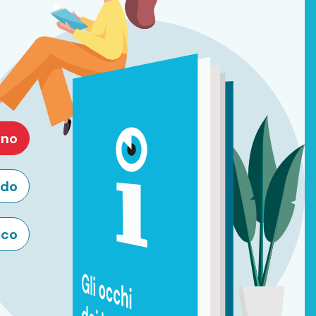
ino
ido
ico