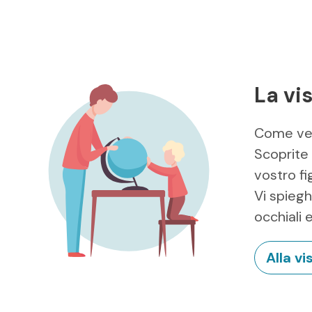
La vi
Come ved
Scoprite 
vostro fig
Vi spieg
occhiali 
Alla v