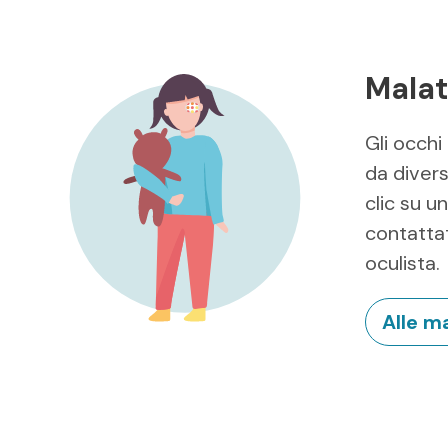
Malat
Gli occhi
da divers
clic su u
contattat
oculista.
Alle ma