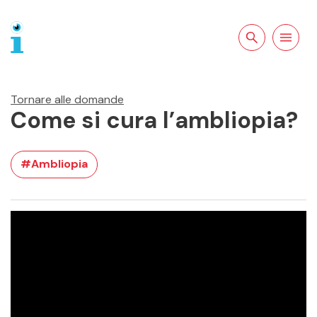
Cercare sul
Apri la
sito
navigazion
Tornare alle domande
Come si cura l’ambliopia?
#Ambliopia